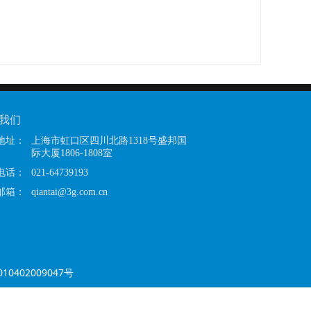
我们
地址：
上海市虹口区四川北路1318号盛邦国
际大厦1806-1808室
电话：
021-64739193
邮箱：
qiantai@3g.com.cn
0402009047号