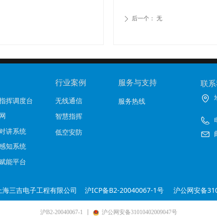
后一个：
无
ꄲ
行业案例
服务与支持
联系
指挥调度台
无线通信
服务热线
网
智慧指挥
对讲系统
低空安防
势感知系统
赋能平台
 上海三吉电子工程有限公司
沪ICP备B2-20040067-1号
沪公网安备3101
沪B2-20040067-1
沪公网安备31010402009047号