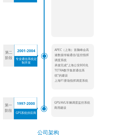
APEC（上海）首脑峰会高
2001-2004
第二
ꀉ
速数据传输通信/监控指挥
阶段
专业通信系统定
调度系统
制开发
承接完成“上海公安800兆
TETRA数字集群通信系
统”的建设
上海F1赛场指挥调度系统
GPS/AVL车辆调度监控系统
1997-2000
第一
ꀉ
商用建设
阶段
GPS系统供应商
公司架构