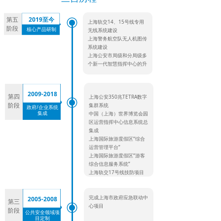
第五
2019至今
ꀉ
上海轨交14、15号线专用
阶段
核心产品研制
无线系统建设
上海警务航空队无人机图传
系统建设
上海公安市局级和分局级多
个新一代智慧指挥中心的升
级改造建设
2009-2018
第四
上海公安350兆TETRA数字
ꀉ
阶段
集群系统
政府/企业系统
集成
中国（上海）世界博览会园
区运营指挥中心信息系统总
集成
上海国际旅游度假区“综合
运营管理平台”
上海国际旅游度假区“游客
综合信息服务系统”
上海轨交17号线技防项目
进博会场馆专用无线覆盖及
周边轨交前沿指挥中心建设
完成上海市政府应急联动中
2005-2008
第三
ꀉ
心项目
阶段
公共安全领域项
目定制